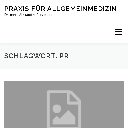
Zum
PRAXIS FÜR ALLGEMEINMEDIZIN
Inhalt
springen
Dr. med. Alexander Rossmann
Menü
PRAXIS
ARZT
METHODEN
KONTAKT
SCHLAGWORT:
PR