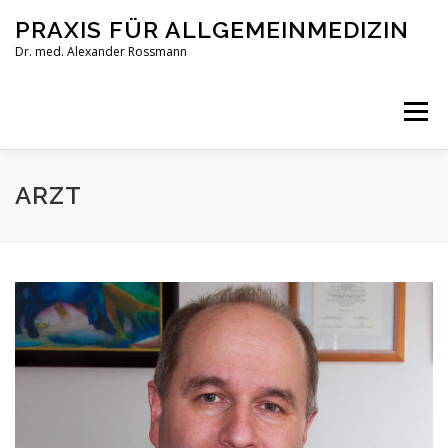
Zum
PRAXIS FÜR ALLGEMEINMEDIZIN
Inhalt
springen
Dr. med. Alexander Rossmann
Menü
PRAXIS
ARZT
METHODEN
KONTAKT
ARZT